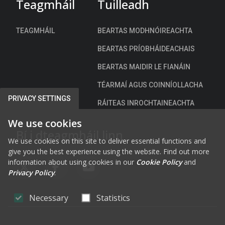
Teagmháil
Tuilleadh
TEAGMHÁIL
BEARTAS MODHNÓIREACHTA
BEARTAS PRÍOBHÁIDEACHAIS
BEARTAS MAIDIR LE FIANÁIN
TÉARMAÍ AGUS COINNÍOLLACHA
PRIVACY SETTINGS
RÁITEAS INROCHTAINEACHTA
We use cookies
Bí i dteagmháil linn
We use cookies on this site to deliver essential functions and
give you the best experience using the website. Find out more
information about using cookies in our
Cookie Policy
and
FAB FA-X-TWITTER
FAB FA-FACEBOOK-F
FAB FA-YOUTUBE
Privacy Policy
.
Necessary
Statistics