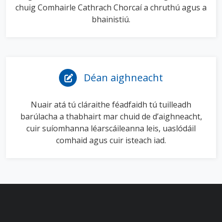
chuig
Comhairle
C
athrach
Chorcaí
a chruthú agus a
bhainistiú.
Déan aighneacht
Nuair atá tú cláraithe féadfaidh tú tuilleadh
barúlacha a thabhairt mar chuid de d’aighneacht,
cuir suíomhanna léarscáileanna leis, uaslódáil
comhaid agus cuir isteach iad.