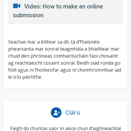
H
Video: How to make an online
i
i
submission
c
d
o
e
n
Seachas mar a éilítear sa dlí, tá d’fhaisnéis
phearsanta mar sonraí teagmhála a bhailítear mar
chuid den phróiseas comhairliúcháin faoi chosaint
ag reachtaíocht cosaint sonraí. Beidh siad rúnda go
fóill agus ní fhoilseofar agus ní chomhroinnfear iad
le tríú páirtithe.
Clárú
Faigh do chuntas saor in aisce chun d’aighneachtaí