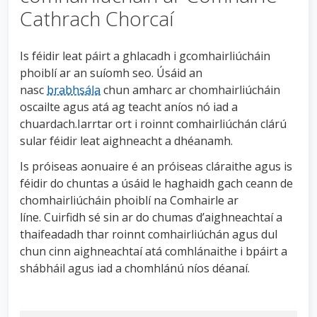
Cathrach Chorcaí
n
n
e
Is féidir leat páirt a ghlacadh i gcomhairliúcháin
a
phoiblí ar an suíomh seo. Úsáid an
c
nasc
brabhsála
chun amharc ar chomhairliúcháin
h
oscailte agus atá ag teacht aníos nó iad a
a
chuardach.Iarrtar ort i roinnt comhairliúchán clárú
r
sular féidir leat aighneacht a dhéanamh.
Is próiseas aonuaire é an próiseas cláraithe agus is
féidir do chuntas a úsáid le haghaidh gach ceann de
chomhairliúcháin phoiblí na Comhairle ar
líne. Cuirfidh sé sin ar do chumas d’aighneachtaí a
thaifeadadh thar roinnt comhairliúchán agus dul
chun cinn aighneachtaí atá comhlánaithe i bpáirt a
shábháil agus iad a chomhlánú níos déanaí.