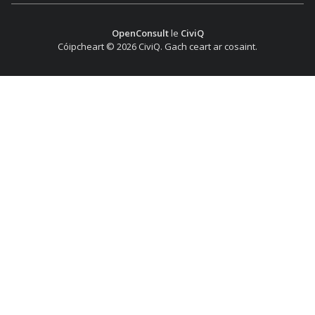
OpenConsult
le
CiviQ
Cóipcheart © 2026 CiviQ. Gach ceart ar cosaint.