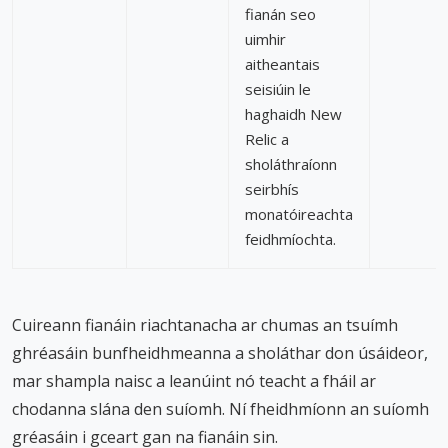
fianán seo
uimhir
aitheantais
seisiúin le
haghaidh New
Relic a
sholáthraíonn
seirbhís
monatóireachta
feidhmíochta.
Cuireann fianáin riachtanacha ar chumas an tsuímh
ghréasáin bunfheidhmeanna a sholáthar don úsáideor,
mar shampla naisc a leanúint nó teacht a fháil ar
chodanna slána den suíomh. Ní fheidhmíonn an suíomh
gréasáin i gceart gan na fianáin sin.