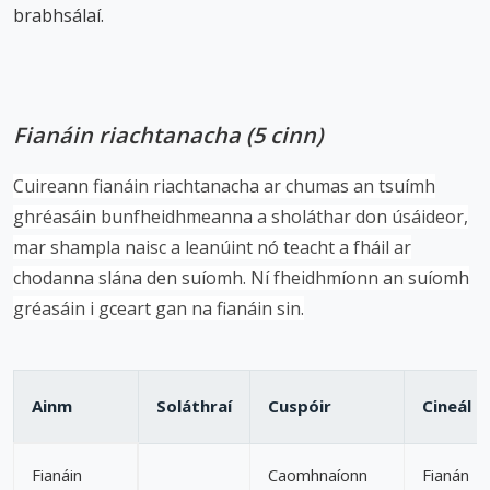
brabhsálaí.
Fianáin riachtanacha (5 cinn)
Cuireann fianáin riachtanacha ar chumas an tsuímh
ghréasáin bunfheidhmeanna a sholáthar don úsáideor,
mar shampla naisc a leanúint nó teacht a fháil ar
chodanna slána den suíomh. Ní fheidhmíonn an suíomh
gréasáin i gceart gan na fianáin sin.
Ainm
Soláthraí
Cuspóir
Cineál
Fianáin
Caomhnaíonn
Fianán