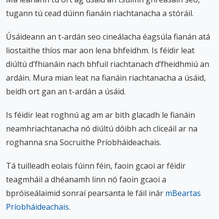
n
tugann tú cead dúinn fianáin riachtanacha a stóráil.
n
e
Úsáideann an t-ardán seo cineálacha éagsúla fianán atá
a
liostaithe thíos mar aon lena bhfeidhm. Is féidir leat
c
diúltú d’fhianáin nach bhfuil riachtanach d’fheidhmiú an
h
ardáin. Mura mian leat na fianáin riachtanacha a úsáid,
a
beidh ort gan an t-ardán a úsáid.
r
Is féidir leat roghnú ag am ar bith glacadh le fianáin
neamhriachtanacha nó diúltú dóibh ach cliceáil ar na
roghanna sna Socruithe Príobháideachais.
Tá tuilleadh eolais fúinn féin, faoin gcaoi ar féidir
teagmháil a dhéanamh linn nó faoin gcaoi a
bpróiseálaimid sonraí pearsanta le fáil inár
mBeartas
Príobháideachais.