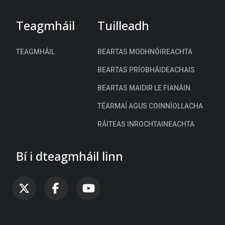
Teagmháil
Tuilleadh
TEAGMHÁIL
BEARTAS MODHNÓIREACHTA
BEARTAS PRÍOBHÁIDEACHAIS
BEARTAS MAIDIR LE FIANÁIN
TÉARMAÍ AGUS COINNÍOLLACHA
RÁITEAS INROCHTAINEACHTA
Bí i dteagmháil linn
FAB FA-X-TWITTER
FAB FA-FACEBOOK-F
FAB FA-YOUTUBE