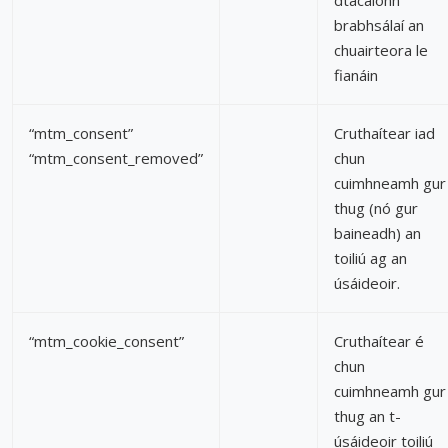
dtacaíonn
brabhsálaí an
chuairteora le
fianáin
“mtm_consent”
Cruthaítear iad
“mtm_consent_removed”
chun
cuimhneamh gur
thug (nó gur
baineadh) an
toiliú ag an
úsáideoir.
“mtm_cookie_consent”
Cruthaítear é
chun
cuimhneamh gur
thug an t-
úsáideoir toiliú