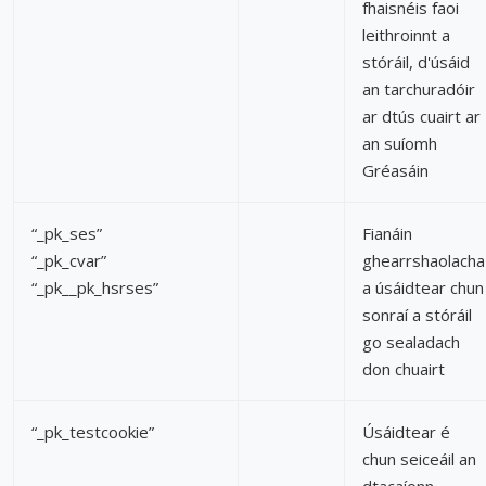
fhaisnéis faoi
leithroinnt a
stóráil, d'úsáid
an tarchuradóir
ar dtús cuairt ar
an suíomh
Gréasáin
“_pk_ses”
Fianáin
“_pk_cvar”
ghearrshaolacha
“_pk__pk_hsrses”
a úsáidtear chun
sonraí a stóráil
go sealadach
don chuairt
“_pk_testcookie”
Úsáidtear é
chun seiceáil an