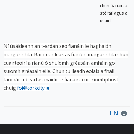
chun fianáin a
stóráil agus a
úsáid.
Ní úsáideann an t-ardán seo fianáin le haghaidh
margaíochta. Baintear leas as fianáin margaíochta chun
cuairteoirí a rianú ó shuíomh gréasáin amháin go
suíomh gréasáin eile. Chun tuilleadh eolais a fháil
faoinár mbeartas maidir le fianáin, cuir ríomhphost
chuig
foi@corkcity.ie
EN
print