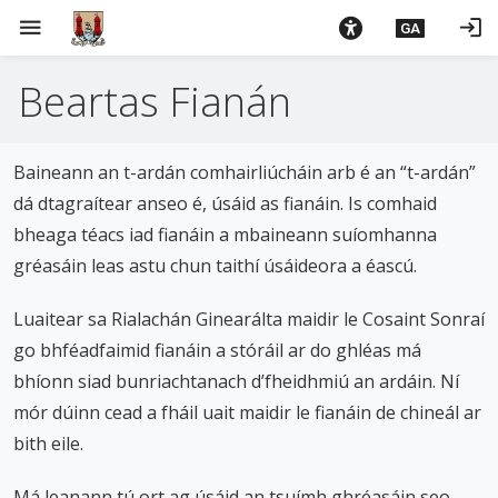
L
menu
login
GA
é
i
Beartas Fianán
m
g
o
Baineann an t-ardán comhairliúcháin arb é an “t-ardán”
d
t
dá dtagraítear anseo é, úsáid as fianáin. Is comhaid
í
bheaga téacs iad fianáin a mbaineann suíomhanna
a
gréasáin leas astu chun taithí úsáideora a éascú.
n
p
Luaitear sa Rialachán Ginearálta maidir le Cosaint Sonraí
r
go bhféadfaimid fianáin a stóráil ar do ghléas má
í
bhíonn siad bunriachtanach d’fheidhmiú an ardáin. Ní
o
mór dúinn cead a fháil uait maidir le fianáin de chineál ar
m
h
bith eile.
-
i
Má leanann tú ort ag úsáid an tsuímh ghréasáin seo,