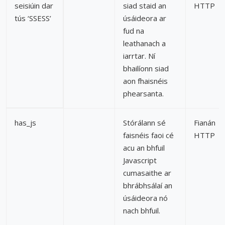
seisiúin dar
siad staid an
HTTP
tús ‘SSESS’
úsáideora ar
fud na
leathanach a
iarrtar. Ní
bhailíonn siad
aon fhaisnéis
phearsanta.
has_js
Stórálann sé
Fianán
faisnéis faoi cé
HTTP
acu an bhfuil
Javascript
cumasaithe ar
bhrábhsálaí an
úsáideora nó
nach bhfuil.