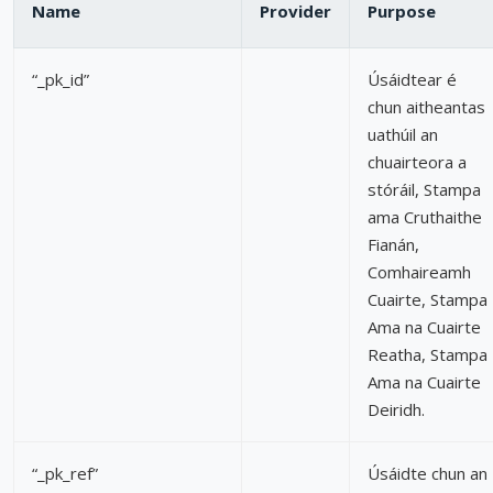
Name
Provider
Purpose
“_pk_id”
Úsáidtear é
chun aitheantas
uathúil an
chuairteora a
stóráil, Stampa
ama Cruthaithe
Fianán,
Comhaireamh
Cuairte, Stampa
Ama na Cuairte
Reatha, Stampa
Ama na Cuairte
Deiridh.
“_pk_ref”
Úsáidte chun an