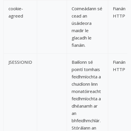
cookie-
Coimeádann sé
Fianán
agreed
cead an
HTTP
úsáideora
maidir le
glacadh le
fianáin.
JSESSIONID
Bailíonn sé
Fianán
pointí tomhais
HTTP
feidhmíochta a
chuidíonn linn
monatóireacht
feidhmíochta a
dhéanamh ar
an
bhfeidhmchlár.
Stórálann an