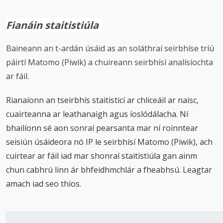
Fianáin staitistiúla
Baineann an t-ardán úsáid as an soláthraí seirbhíse tríú
páirtí Matomo (Piwik) a chuireann seirbhísí analísíochta
ar fáil.
Rianaíonn an tseirbhís staitisticí ar chliceáil ar naisc,
cuairteanna ar leathanaigh agus íoslódálacha. Ní
bhailíonn sé aon sonraí pearsanta mar ní roinntear
seisiún úsáideora nó IP le seirbhísí Matomo (Piwik), ach
cuirtear ar fáil iad mar shonraí staitistiúla gan ainm
chun cabhrú linn ár bhfeidhmchlár a fheabhsú. Leagtar
amach iad seo thíos.