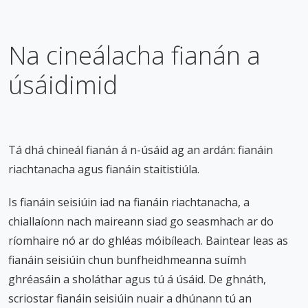
Na cineálacha fianán a
úsáidimid
Tá dhá chineál fianán á n-úsáid ag an ardán: fianáin
riachtanacha agus fianáin staitistiúla.
Is fianáin seisiúin iad na fianáin riachtanacha, a
chiallaíonn nach maireann siad go seasmhach ar do
ríomhaire nó ar do ghléas móibíleach. Baintear leas as
fianáin seisiúin chun bunfheidhmeanna suímh
ghréasáin a sholáthar agus tú á úsáid. De ghnáth,
scriostar fianáin seisiúin nuair a dhúnann tú an